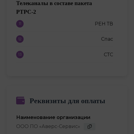
Телеканалы в составе пакета
РТРС-2
РЕН ТВ
11
Спас
12
СТС
13
Домашний
14
ТВ-3
15
Реквизиты для оплаты
Пятница
16
ЗВЕЗДА
17
Наименование организации
ООО ПО «Аверс-Сервис»
МИР
18