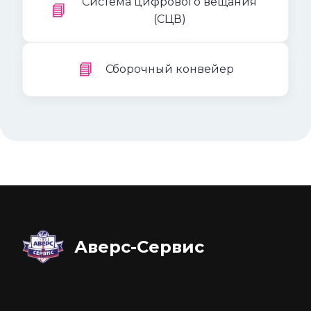
Cистема цифрового вещания
📘
(СЦВ)
📘
Сборочный конвейер
Аверс-Сервис