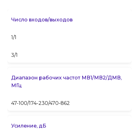
Число входов/выходов
1/1
3/1
Диапазон рабочих частот МВ1/МВ2/ДМВ,
МГц
47-100/174-230/470-862
Усиление, дБ